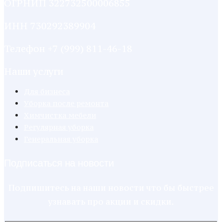
ОГРНИП 322732500006855
ИНН 730292389904
Телефон +7 (999) 811-46-18
Наши услуги
Для бизнеса
Уборка после ремонта
Химчистка мебели
Регулярная уборка
Генеральная уборка
Подписаться на новости
Подпишитесь на наши новости что бы быстрее
узнавать про акции и скидки.